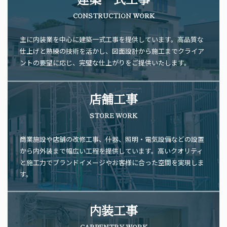
CONSTRUCTION WORK
主に内装業を中心に建築一式工事を提供しています。高品質な
仕上げと熟練の技術を活かし、図面設計から施工までクライア
ントの要望に応じ、完璧な仕上がりをご提供いたします。
店舗工事
STORE WORK
商業施設や店舗の改修工事、什器、照明・電気設備などの設置
から内外装まで幅広い工程を提供しています。高いクオリティ
と施工力でブランドイメージやお客様に合った空間を実現しま
す。
内装工事
CARPENTRY WORK